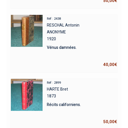
50,00
€
Réf : 2438
RESCHAL Antonin
ANONYME
1920
Vénus damnées.
40,00
€
Réf : 2899
HARTE Bret
1873
Récits californiens.
50,00
€