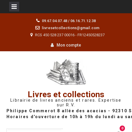
Skip
09.67.04.07.48 / 06.16.71.12.38
to
livresetcollections@gmail.com
content
RCS 450 528 237 00016 - FR12450528237
Mon compte
Livres et collections
Librairie de livres anciens et rares. Expertise
sur R.V.
0