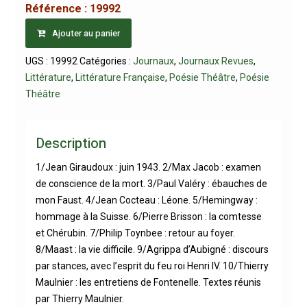
Référence :
19992
Ajouter au panier
UGS :
19992
Catégories :
Journaux
,
Journaux Revues
,
Littérature
,
Littérature Française
,
Poésie Théâtre
,
Poésie
Théâtre
Description
1/Jean Giraudoux : juin 1943. 2/Max Jacob : examen
de conscience de la mort. 3/Paul Valéry : ébauches de
mon Faust. 4/Jean Cocteau : Léone. 5/Hemingway :
hommage à la Suisse. 6/Pierre Brisson : la comtesse
et Chérubin. 7/Philip Toynbee : retour au foyer.
8/Maast : la vie difficile. 9/Agrippa d’Aubigné : discours
par stances, avec l’esprit du feu roi Henri IV. 10/Thierry
Maulnier : les entretiens de Fontenelle. Textes réunis
par Thierry Maulnier.