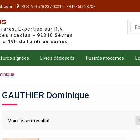
il.com
RCS 450 528 237 00016 - FR12450528237
ns
 rares. Expertise sur R.V.
liures signées
Livres dédicacés
Illustrés modernes
Le
minique
GAUTHIER Dominique
Voici le seul résultat