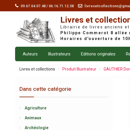
Skip
09.67.04.07.48 / 06.16.71.12.38
livresetcollections@gma
to
Livres et collectio
content
Librairie de livres anciens et
Auteurs
Illustrateurs
Editions originales
Re
Livres et collections
Produit Illustrateur
GAUTHIER Do
Dans cette catégorie
Agriculture
Animaux
Archéologie