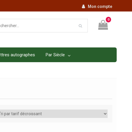
Mon compte
0
ttres autographes
Par Siècle