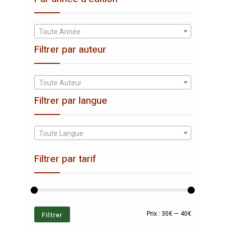
Toute Année
Filtrer par auteur
Toute Auteur
Filtrer par langue
Toute Langue
Filtrer par tarif
Prix
Prix
Filtrer
Prix :
30€
—
40€
min
max