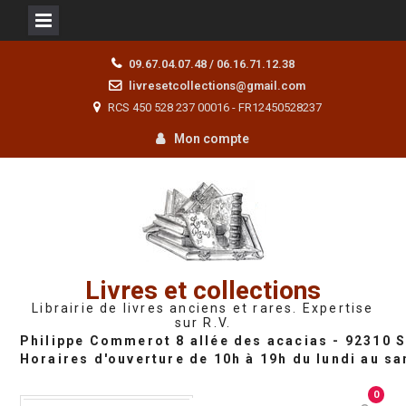
Skip
09.67.04.07.48 / 06.16.71.12.38
to
livresetcollections@gmail.com
content
RCS 450 528 237 00016 - FR12450528237
Mon compte
Livres et collections
Librairie de livres anciens et rares. Expertise
sur R.V.
0