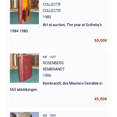
COLLECTIF
COLLECTIF
1985
Art at auction, The year at Sotheby’s
1984-1985.
50,00
€
Réf : 1537
ROSENBERG
REMBRANDT
1906
Rembrandt, des Meisters Gemälde in
565 abbildungen.
45,00
€
Réf : 7069