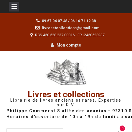
Skip
09.67.04.07.48 / 06.16.71.12.38
to
livresetcollections@gmail.com
content
RCS 450 528 237 00016 - FR12450528237
Mon compte
Livres et collections
Librairie de livres anciens et rares. Expertise
sur R.V.
0