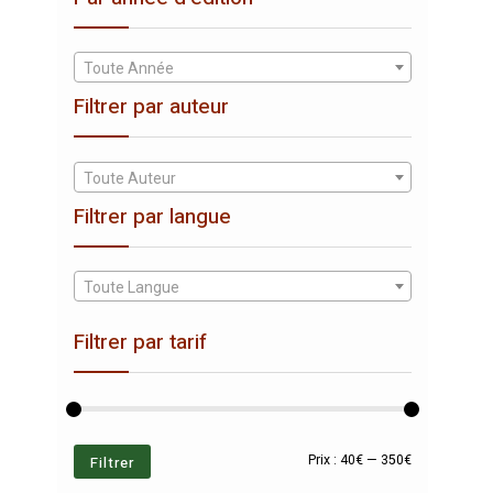
Toute Année
Filtrer par auteur
Toute Auteur
Filtrer par langue
Toute Langue
Filtrer par tarif
Prix
Prix
Filtrer
Prix :
40€
—
350€
min
max