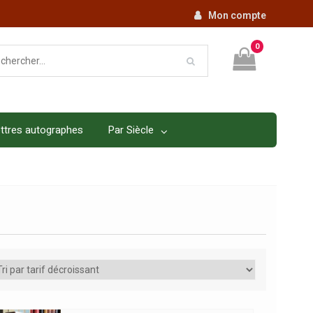
Mon compte
0
ttres autographes
Par Siècle