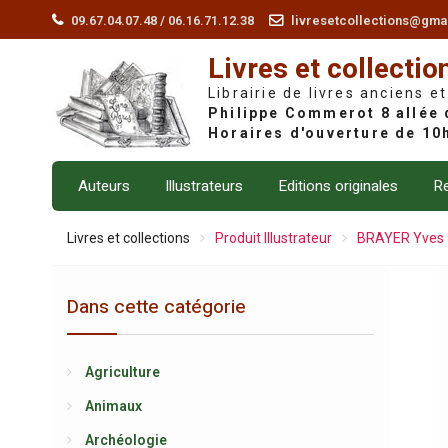
Skip
09.67.04.07.48 / 06.16.71.12.38
livresetcollections@gma
to
Livres et collectio
content
Librairie de livres anciens et
Auteurs
Illustrateurs
Editions originales
Re
Livres et collections
Produit Illustrateur
BRAYER Yves
Dans cette catégorie
Agriculture
Animaux
Archéologie