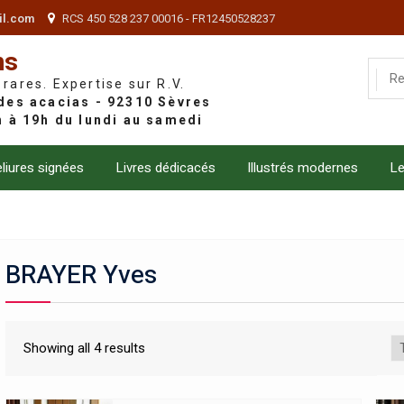
il.com
RCS 450 528 237 00016 - FR12450528237
ns
 rares. Expertise sur R.V.
liures signées
Livres dédicacés
Illustrés modernes
Le
BRAYER Yves
Showing all 4 results