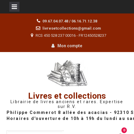
Skip
09.67.04.07.48 / 06.16.71.12.38
to
livresetcollections@gmail.com
content
RCS 450 528 237 00016 - FR12450528237
Mon compte
Livres et collections
Librairie de livres anciens et rares. Expertise
sur R.V.
0