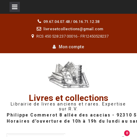
Skip
09.67.04.07.48 / 06.16.71.12.38
to
livresetcollections@gmail.com
content
RCS 450 528 237 00016 - FR12450528237
Mon compte
Livres et collections
Librairie de livres anciens et rares. Expertise
sur R.V.
0