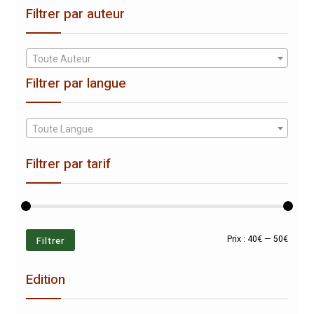
Filtrer par auteur
Toute Auteur
Filtrer par langue
Toute Langue
Filtrer par tarif
Prix
Prix
Filtrer
Prix :
40€
—
50€
min
max
Edition