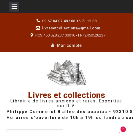
Skip
09.67.04.07.48 / 06.16.71.12.38
to
livresetcollections@gmail.com
content
RCS 450 528 237 00016 - FR12450528237
Mon compte
Livres et collections
Librairie de livres anciens et rares. Expertise
sur R.V.
0