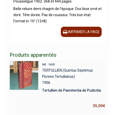
Poussielgue 1902. 368 et 444 pages.
Belle reliure demi chagrin de l’époque. Dos lisse orné et
doré. Tête dorée. Pas de rousseur. Très bon état.
Format in-16° (12×8).
IMPRIMER LA PAGE
Produits apparentés
Réf : 5430
TERTULLIEN (Quintus Septimus
Florens Tertullianus)
1906
Tertullien de Paenitentia de Pudicitia.
35,00
€