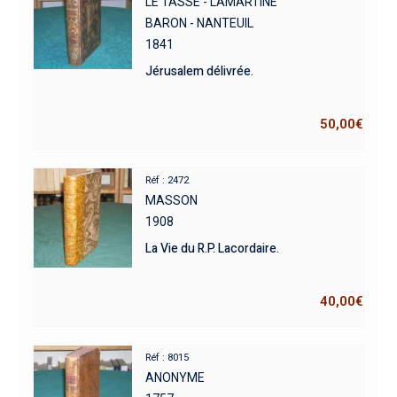
LE TASSE - LAMARTINE
BARON - NANTEUIL
1841
Jérusalem délivrée.
50,00
€
Réf : 2472
MASSON
1908
La Vie du R.P. Lacordaire.
40,00
€
Réf : 8015
ANONYME