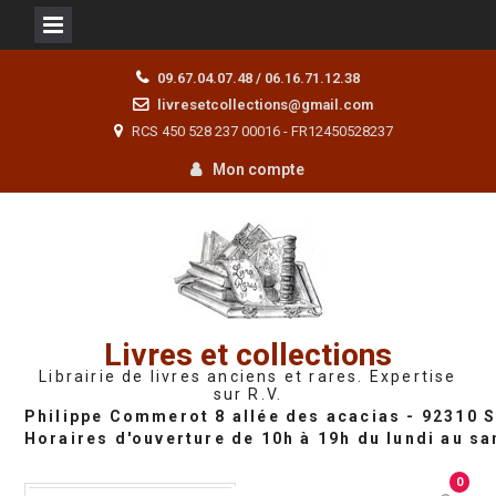
Skip
09.67.04.07.48 / 06.16.71.12.38
to
livresetcollections@gmail.com
content
RCS 450 528 237 00016 - FR12450528237
Mon compte
Livres et collections
Librairie de livres anciens et rares. Expertise
sur R.V.
0