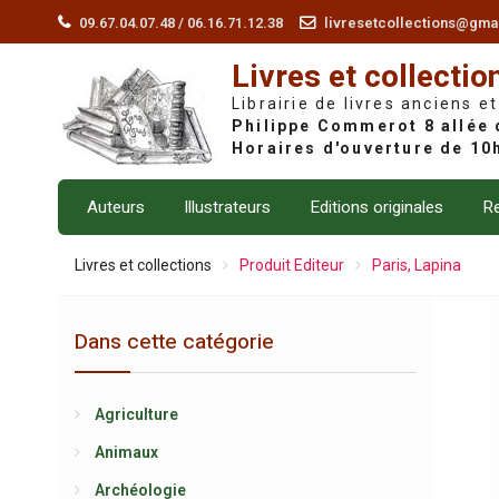
Skip
09.67.04.07.48 / 06.16.71.12.38
livresetcollections@gma
to
Livres et collectio
content
Librairie de livres anciens et
Auteurs
Illustrateurs
Editions originales
Re
Livres et collections
Produit Editeur
Paris, Lapina
Dans cette catégorie
Agriculture
Animaux
Archéologie