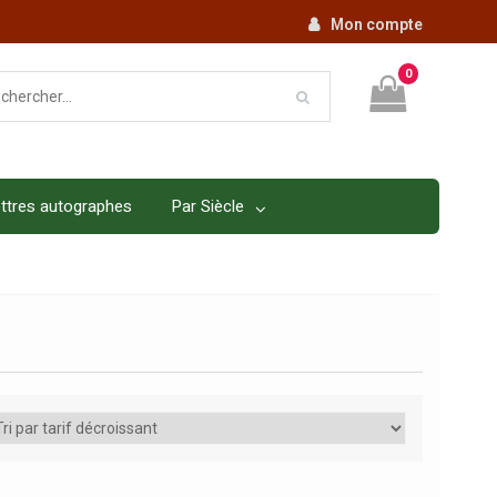
Mon compte
0
ttres autographes
Par Siècle