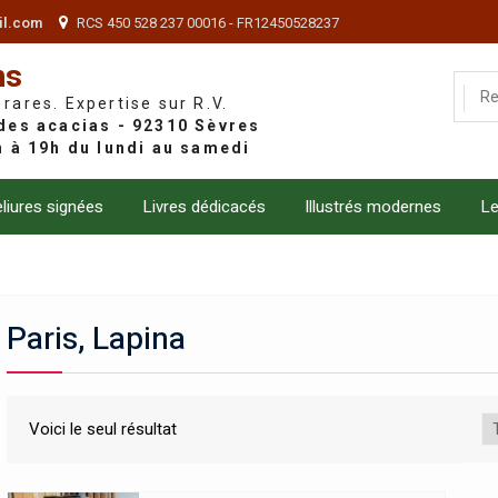
il.com
RCS 450 528 237 00016 - FR12450528237
ns
 rares. Expertise sur R.V.
liures signées
Livres dédicacés
Illustrés modernes
Le
Paris, Lapina
Voici le seul résultat