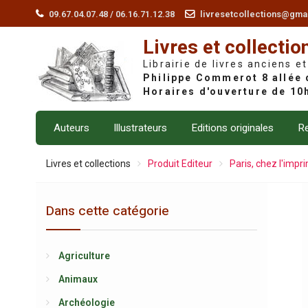
Skip
09.67.04.07.48 / 06.16.71.12.38
livresetcollections@gma
to
Livres et collectio
content
Librairie de livres anciens et
Auteurs
Illustrateurs
Editions originales
Re
Livres et collections
Produit Editeur
Paris, chez l'imp
Dans cette catégorie
Agriculture
Animaux
Archéologie