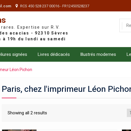
il.com
RCS 450 528 237 00016 - FR12450528237
ns
 rares. Expertise sur R.V.
liures signées
Livres dédicacés
Illustrés modernes
Le
rimeur Léon Pichon
Paris, chez l'imprimeur Léon Picho
Showing all 2 results