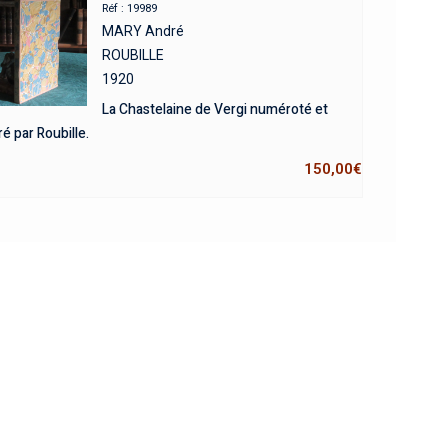
Réf : 19989
MARY André
ROUBILLE
1920
La Chastelaine de Vergi numéroté et
tré par Roubille.
150,00
€