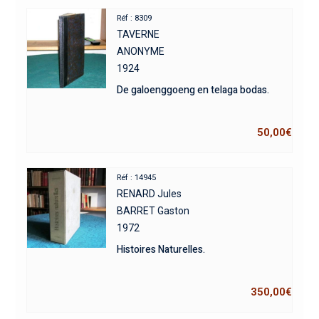
Réf : 8309
TAVERNE
ANONYME
1924
De galoenggoeng en telaga bodas.
50,00
€
Réf : 14945
RENARD Jules
BARRET Gaston
1972
Histoires Naturelles.
350,00
€