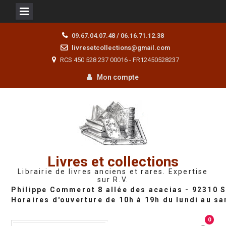
Skip
09.67.04.07.48 / 06.16.71.12.38
to
livresetcollections@gmail.com
content
RCS 450 528 237 00016 - FR12450528237
Mon compte
Livres et collections
Librairie de livres anciens et rares. Expertise
sur R.V.
0