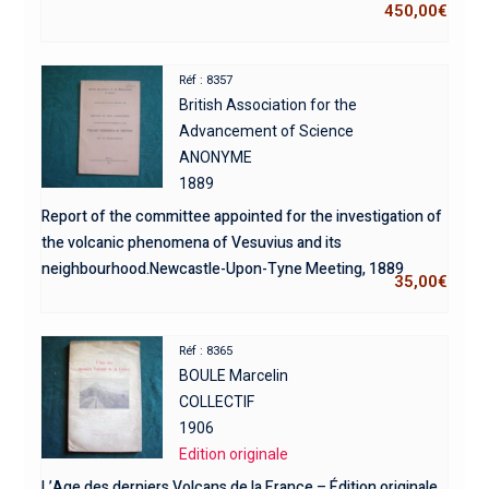
450,00
€
Réf : 8357
British Association for the
Advancement of Science
ANONYME
1889
Report of the committee appointed for the investigation of
the volcanic phenomena of Vesuvius and its
neighbourhood.Newcastle-Upon-Tyne Meeting, 1889
35,00
€
Réf : 8365
BOULE Marcelin
COLLECTIF
1906
Edition originale
L’Age des derniers Volcans de la France – Édition originale.