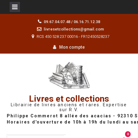
Skip
09.67.04.07.48 / 06.16.71.12.38
to
livresetcollections@gmail.com
content
RCS 450 528 237 00016 - FR12450528237
Mon compte
Livres et collections
Librairie de livres anciens et rares. Expertise
sur R.V.
0