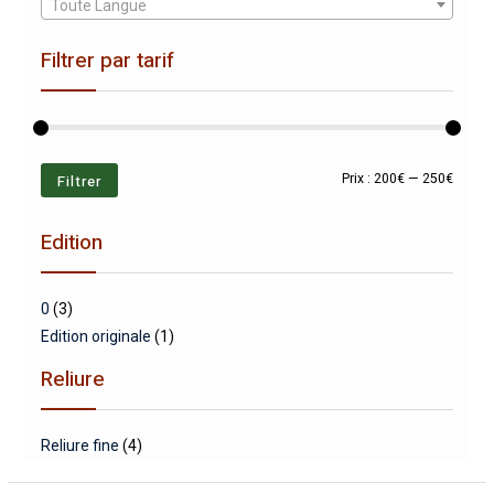
Toute Langue
Filtrer par tarif
Prix
Prix
Filtrer
Prix :
200€
—
250€
min
max
Edition
0
(3)
Edition originale
(1)
Reliure
Reliure fine
(4)