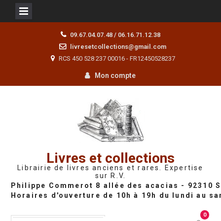
Skip
09.67.04.07.48 / 06.16.71.12.38
to
livresetcollections@gmail.com
content
RCS 450 528 237 00016 - FR12450528237
Mon compte
Livres et collections
Librairie de livres anciens et rares. Expertise
sur R.V.
0