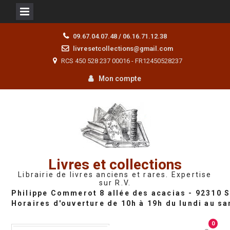
Skip
09.67.04.07.48 / 06.16.71.12.38
to
livresetcollections@gmail.com
content
RCS 450 528 237 00016 - FR12450528237
Mon compte
Livres et collections
Librairie de livres anciens et rares. Expertise
sur R.V.
0