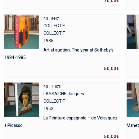
70,00
€
Réf : 5447
COLLECTIF
COLLECTIF
1985
Art at auction, The year at Sotheby’s
1984-1985.
50,00
€
Réf : 11073
LASSAIGNE Jacques
COLLECTIF
1952
La Peinture espagnole – de Velasquez
à Picasso.
Manet 
50,00
€