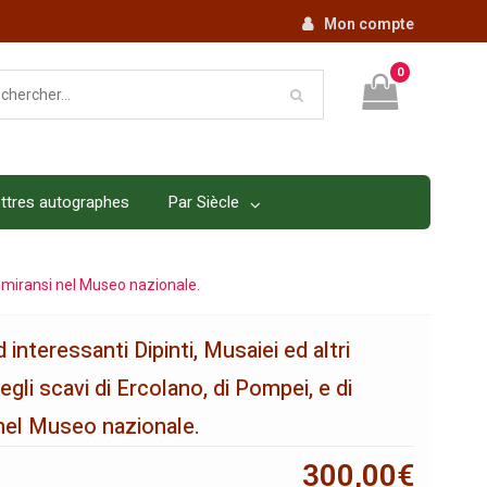
Mon compte
0
ttres autographes
Par Siècle
 ammiransi nel Museo nazionale.
 interessanti Dipinti, Musaiei ed altri
gli scavi di Ercolano, di Pompei, e di
nel Museo nazionale.
300,00
€