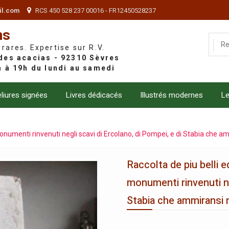
il.com
RCS 450 528 237 00016 - FR12450528237
ns
 rares. Expertise sur R.V.
liures signées
Livres dédicacés
Illustrés modernes
Le
i monumenti rinvenuti negli scavi di Ercolano, di Pompei, e di Stabia che
Raccolta de piu belli ed
monumenti rinvenuti ne
Stabia che ammiransi 