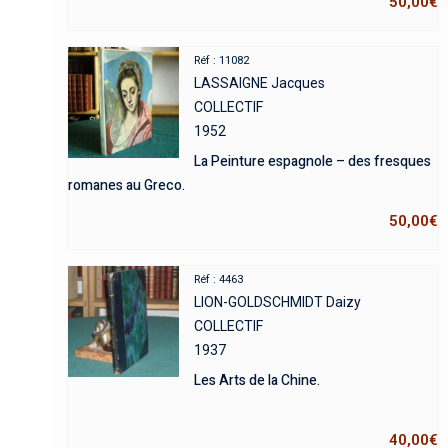
50,00
€
Réf : 11082
LASSAIGNE Jacques
COLLECTIF
1952
La Peinture espagnole – des fresques
romanes au Greco.
50,00
€
Réf : 4463
LION-GOLDSCHMIDT Daizy
COLLECTIF
1937
Les Arts de la Chine.
40,00
€