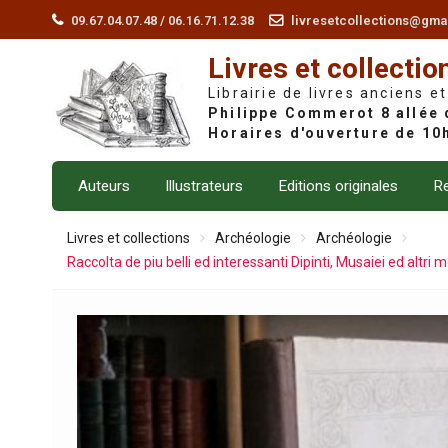
Skip
09.67.04.07.48 / 06.16.71.12.38
livresetcollections@gma
to
Livres et collectio
content
Librairie de livres anciens et
Auteurs
Illustrateurs
Editions originales
Re
Livres et collections
Archéologie
Archéologie
Raccolta de piu belli ed interessanti Dipinti, Musaiei ed altr