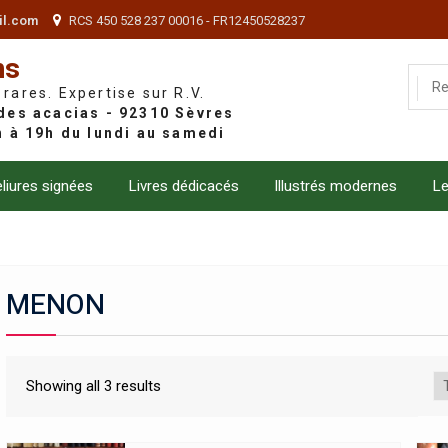
il.com
RCS 450 528 237 00016 - FR12450528237
ns
 rares. Expertise sur R.V.
liures signées
Livres dédicacés
Illustrés modernes
Le
MENON
Showing all 3 results