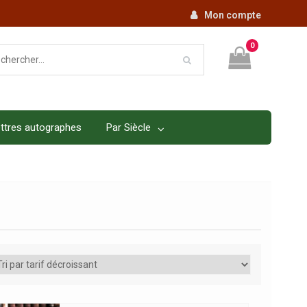
Mon compte
0
ttres autographes
Par Siècle