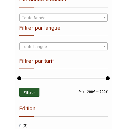
Toute Année
Filtrer par langue
Toute Langue
Filtrer par tarif
Prix
Prix
Filtrer
Prix :
200€
—
700€
min
max
Edition
0
(3)