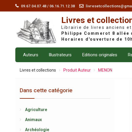
Skip
09.67.04.07.48 / 06.16.71.12.38
livresetcollections@gma
to
Livres et collectio
content
Librairie de livres anciens et
Auteurs
Illustrateurs
Editions originales
Re
Livres et collections
Produit Auteur
MENON
Dans cette catégorie
Agriculture
Animaux
Archéologie