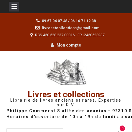
Skip
09.67.04.07.48 / 06.16.71.12.38
to
livresetcollections@gmail.com
content
RCS 450 528 237 00016 - FR12450528237
Mon compte
Livres et collections
Librairie de livres anciens et rares. Expertise
sur R.V.
0