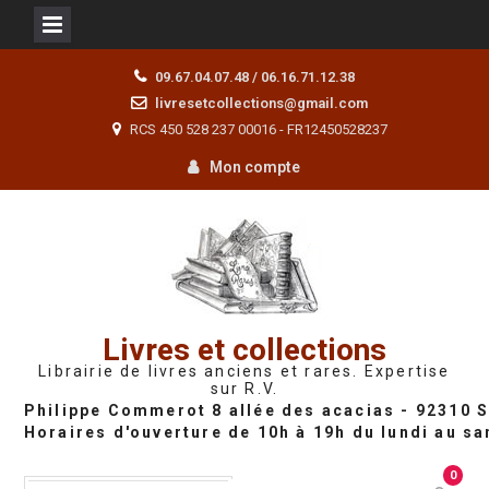
Skip
09.67.04.07.48 / 06.16.71.12.38
to
livresetcollections@gmail.com
content
RCS 450 528 237 00016 - FR12450528237
Mon compte
Livres et collections
Librairie de livres anciens et rares. Expertise
sur R.V.
0