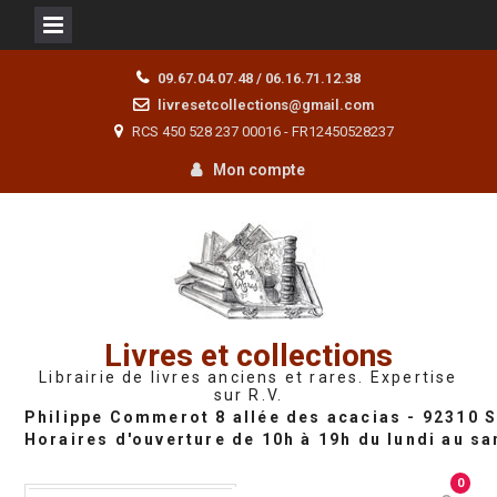
Skip
09.67.04.07.48 / 06.16.71.12.38
to
livresetcollections@gmail.com
content
RCS 450 528 237 00016 - FR12450528237
Mon compte
Livres et collections
Librairie de livres anciens et rares. Expertise
sur R.V.
0