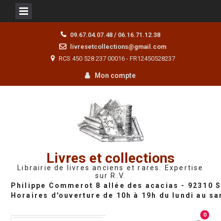
Skip
09.67.04.07.48 / 06.16.71.12.38
to
livresetcollections@gmail.com
content
RCS 450 528 237 00016 - FR12450528237
Mon compte
Livres et collections
Librairie de livres anciens et rares. Expertise
sur R.V.
0