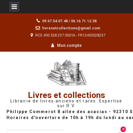
Skip
09.67.04.07.48 / 06.16.71.12.38
to
livresetcollections@gmail.com
content
RCS 450 528 237 00016 - FR12450528237
Mon compte
Livres et collections
Librairie de livres anciens et rares. Expertise
sur R.V.
0