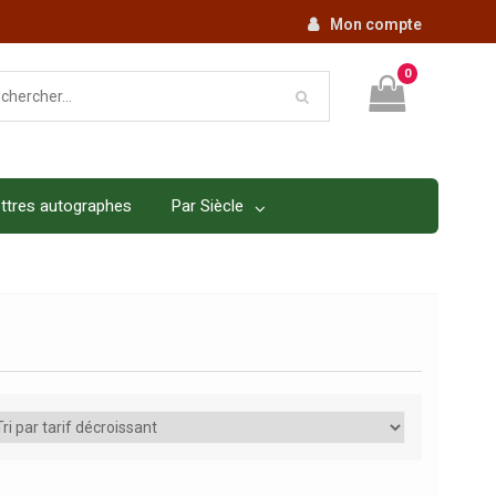
Mon compte
0
ttres autographes
Par Siècle