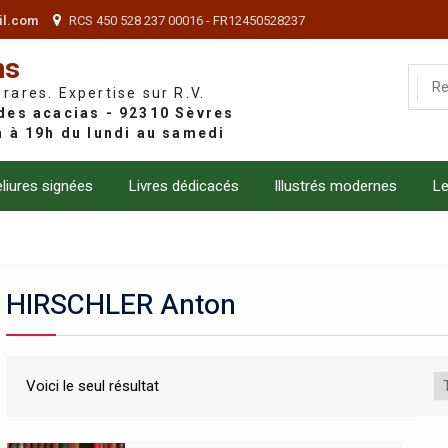
il.com
RCS 450 528 237 00016 - FR12450528237
ns
 rares. Expertise sur R.V.
liures signées
Livres dédicacés
Illustrés modernes
Le
HIRSCHLER Anton
Voici le seul résultat