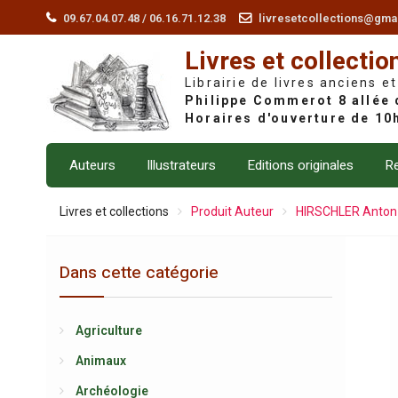
Skip
09.67.04.07.48 / 06.16.71.12.38
livresetcollections@gma
to
Livres et collectio
content
Librairie de livres anciens et
Auteurs
Illustrateurs
Editions originales
Re
Livres et collections
Produit Auteur
HIRSCHLER Anton
Dans cette catégorie
Agriculture
Animaux
Archéologie