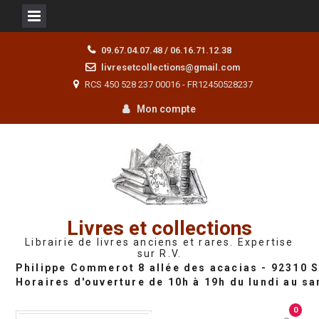
Skip
09.67.04.07.48 / 06.16.71.12.38
to
livresetcollections@gmail.com
content
RCS 450 528 237 00016 - FR12450528237
Mon compte
Livres et collections
Librairie de livres anciens et rares. Expertise
sur R.V.
0