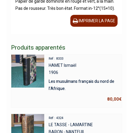
Papier de garde dominoté en rouge et vert, à la main.
Pas de rousseur. Très bon état. Format in-12°(15×10).
IMPRIMER LA PAGE
Produits apparentés
Réf : 8333
HAMET Ismaël
1906
Les musulmans français du nord de
l’Afrique.
80,00
€
Réf : 4324
LE TASSE - LAMARTINE
BARON - NANTEUIL