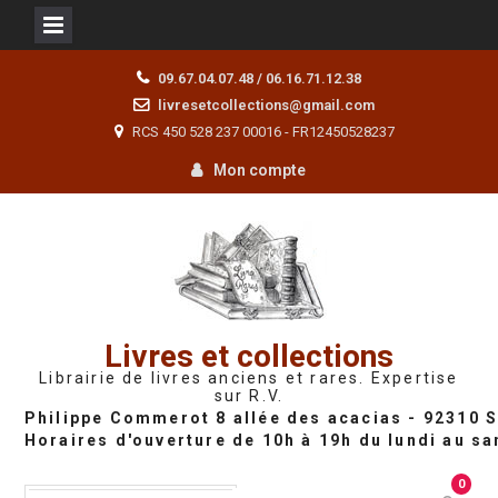
Skip
09.67.04.07.48 / 06.16.71.12.38
to
livresetcollections@gmail.com
content
RCS 450 528 237 00016 - FR12450528237
Mon compte
Livres et collections
Librairie de livres anciens et rares. Expertise
sur R.V.
0