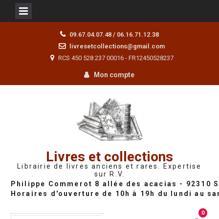
Skip
09.67.04.07.48 / 06.16.71.12.38
to
livresetcollections@gmail.com
content
RCS 450 528 237 00016 - FR12450528237
Mon compte
Livres et collections
Librairie de livres anciens et rares. Expertise
sur R.V.
0