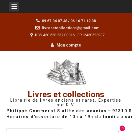
Skip
09.67.04.07.48 / 06.16.71.12.38
to
livresetcollections@gmail.com
content
RCS 450 528 237 00016 - FR12450528237
Mon compte
Livres et collections
Librairie de livres anciens et rares. Expertise
sur R.V.
0