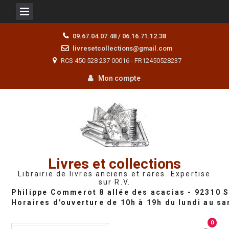
Skip
09.67.04.07.48 / 06.16.71.12.38
to
livresetcollections@gmail.com
content
RCS 450 528 237 00016 - FR12450528237
Mon compte
Livres et collections
Librairie de livres anciens et rares. Expertise
sur R.V.
0