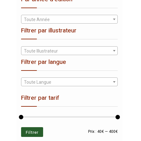
Toute Année
Filtrer par illustrateur
Toute Illustrateur
Filtrer par langue
Toute Langue
Filtrer par tarif
Prix
Prix
Filtrer
Prix :
40€
—
400€
min
max