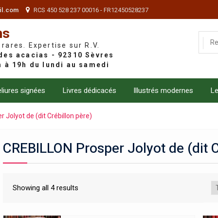
il.com
RCS 450 528 237 00016 - FR12450528237
ns
 rares. Expertise sur R.V.
liures signées
Livres dédicacés
Illustrés modernes
Le
Jolyot de (dit Crébillon père)
CREBILLON Prosper Jolyot de (dit C
Showing all 4 results