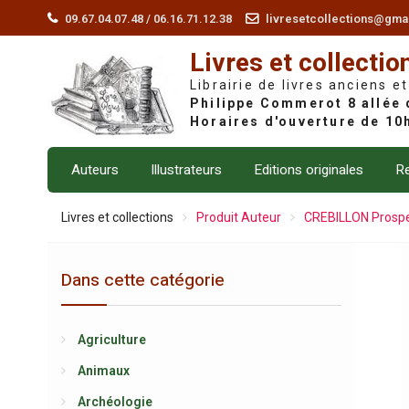
Skip
09.67.04.07.48 / 06.16.71.12.38
livresetcollections@gma
to
Livres et collectio
content
Librairie de livres anciens et
Auteurs
Illustrateurs
Editions originales
Re
Livres et collections
Produit Auteur
CREBILLON Prosper 
Dans cette catégorie
Agriculture
Animaux
Archéologie