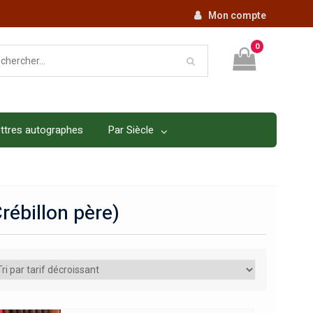
Mon compte
0
ttres autographes
Par Siècle
rébillon père)