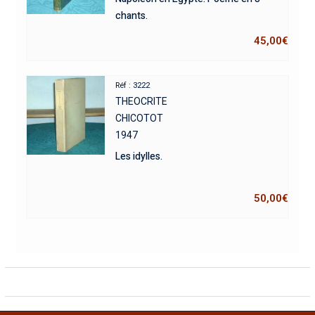
chants.
45,00
€
Réf : 3222
THEOCRITE
CHICOTOT
1947
Les idylles.
50,00
€