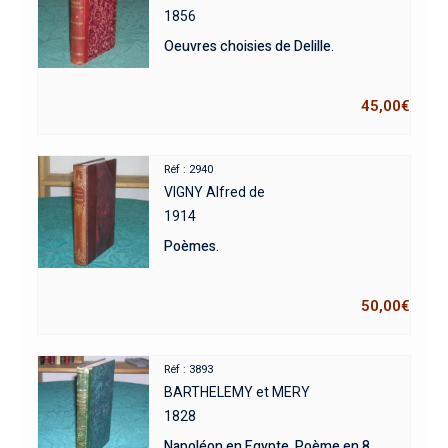
1856
Oeuvres choisies de Delille.
45,00
€
Réf : 2940
VIGNY Alfred de
1914
Poèmes.
50,00
€
Réf : 3893
BARTHELEMY et MERY
1828
Napoléon en Egypte. Poème en 8