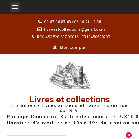
Skip
09.67.04.07.48 / 06.16.71.12.38
to
livresetcollections@gmail.com
content
RCS 450 528 237 00016 - FR12450528237
Mon compte
Livres et collections
Librairie de livres anciens et rares. Expertise
sur R.V.
0