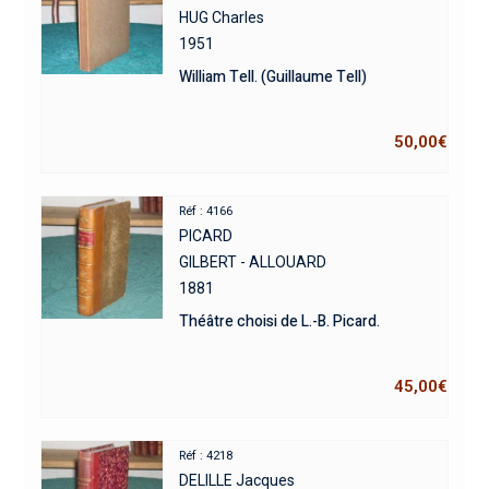
HUG Charles
1951
William Tell. (Guillaume Tell)
50,00
€
Réf : 4166
PICARD
GILBERT - ALLOUARD
1881
Théâtre choisi de L.-B. Picard.
45,00
€
Réf : 4218
DELILLE Jacques