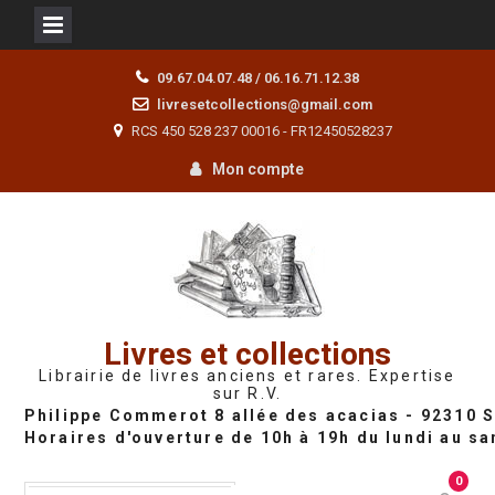
Skip
09.67.04.07.48 / 06.16.71.12.38
to
livresetcollections@gmail.com
content
RCS 450 528 237 00016 - FR12450528237
Mon compte
Livres et collections
Librairie de livres anciens et rares. Expertise
sur R.V.
0