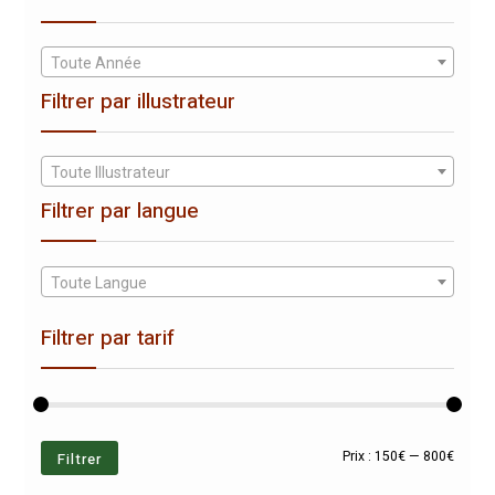
Toute Année
Filtrer par illustrateur
Toute Illustrateur
Filtrer par langue
Toute Langue
Filtrer par tarif
Prix
Prix
Filtrer
Prix :
150€
—
800€
min
max