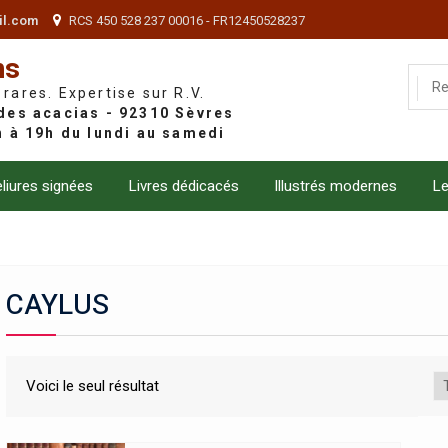
il.com
RCS 450 528 237 00016 - FR12450528237
ns
 rares. Expertise sur R.V.
liures signées
Livres dédicacés
Illustrés modernes
Le
CAYLUS
Voici le seul résultat