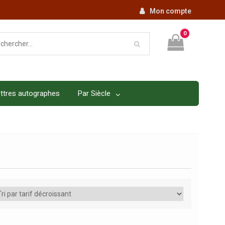
Mon compte
0
ttres autographes
Par Siècle