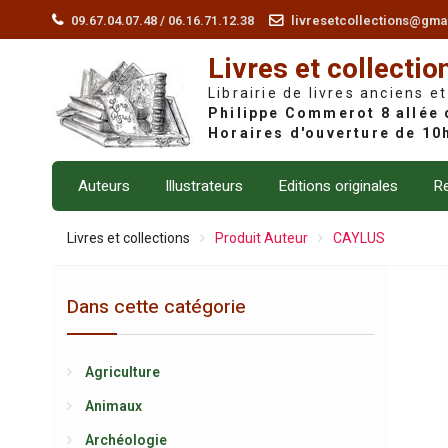
Skip
09.67.04.07.48 / 06.16.71.12.38
livresetcollections@gma
to
Livres et collectio
content
Librairie de livres anciens et
Auteurs
Illustrateurs
Editions originales
Re
Livres et collections
Produit Auteur
CAYLUS
Dans cette catégorie
Agriculture
Animaux
Archéologie