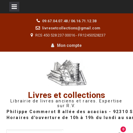
Skip
09.67.04.07.48 / 06.16.71.12.38
to
livresetcollections@gmail.com
content
RCS 450 528 237 00016 - FR12450528237
Mon compte
Livres et collections
Librairie de livres anciens et rares. Expertise
sur R.V.
0