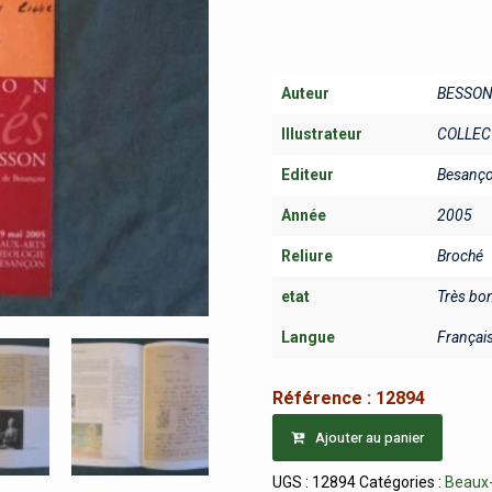
Auteur
BESSON 
Illustrateur
COLLEC
Editeur
Besanço
Année
2005
Reliure
Broché
etat
Très bo
Langue
Françai
Référence :
12894
Ajouter au panier
UGS :
12894
Catégories :
Beaux