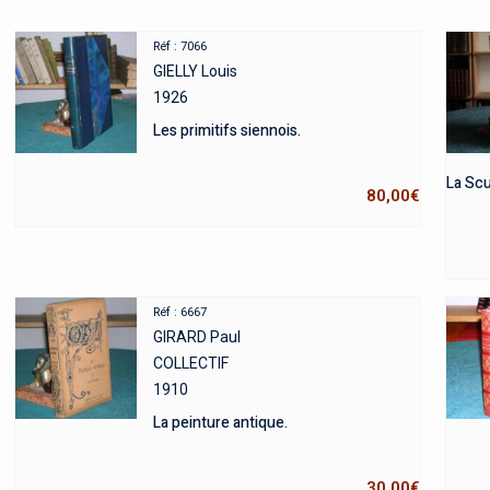
Réf : 7066
GIELLY Louis
1926
Les primitifs siennois.
La Sc
80,00
€
Réf : 6667
GIRARD Paul
COLLECTIF
1910
La peinture antique.
30,00
€