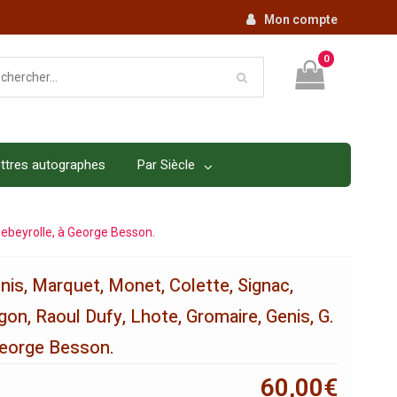
Mon compte
0
ttres autographes
Par Siècle
Rebeyrolle, à George Besson.
nis, Marquet, Monet, Colette, Signac,
on, Raoul Dufy, Lhote, Gromaire, Genis, G.
George Besson.
60,00
€