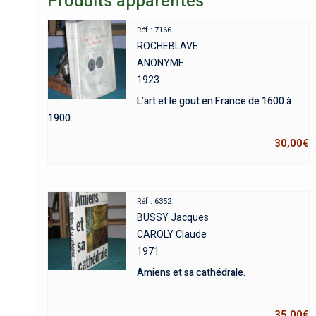
Produits apparentés
Réf : 7166
ROCHEBLAVE
ANONYME
1923
L’art et le gout en France de 1600 à
1900.
30,00
€
Réf : 6352
BUSSY Jacques
CAROLY Claude
1971
Amiens et sa cathédrale.
35,00
€