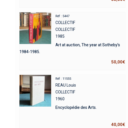
Réf : 5447
COLLECTIF
COLLECTIF
1985
Art at auction, The year at Sotheby’s
1984-1985.
50,00
€
Réf : 11555
REAU Louis
COLLECTIF
1960
Encyclopédie des Arts.
40,00
€