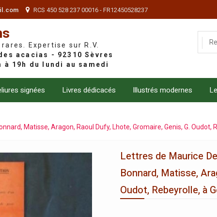
il.com
RCS 450 528 237 00016 - FR12450528237
ns
 rares. Expertise sur R.V.
liures signées
Livres dédicacés
Illustrés modernes
Le
onnard, Matisse, Aragon, Raoul Dufy, Lhote, Gromaire, Genis, G. Oudot, 
Lettres de Maurice De
Bonnard, Matisse, Arag
Oudot, Rebeyrolle, à 