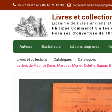
Skip
09.67.04.07.48 / 06.16.71.12.38
livresetcollections@gma
to
Livres et collectio
content
Librairie de livres anciens et
Auteurs
Illustrateurs
Editions originales
Re
Livres et collections
Catalogues
Catalogues
Lettres de Maurice Denis, Marquet, Monet, Colette, Signac, B