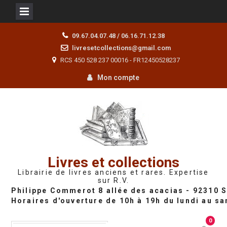
Skip
09.67.04.07.48 / 06.16.71.12.38
to
livresetcollections@gmail.com
content
RCS 450 528 237 00016 - FR12450528237
Mon compte
Livres et collections
Librairie de livres anciens et rares. Expertise
sur R.V.
0