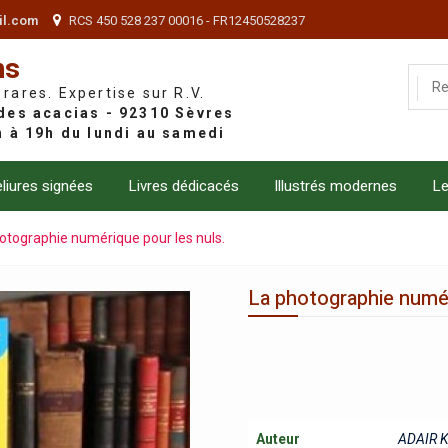
il.com
RCS 450 528 237 00016 - FR12450528237
ns
 rares. Expertise sur R.V.
liures signées
Livres dédicacés
Illustrés modernes
Le
otographie numérique pour les nuls.
La photographie numér
Auteur
ADAIR K