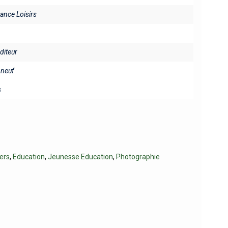
rance Loisirs
éditeur
neuf
s
vers
,
Education
,
Jeunesse Education
,
Photographie