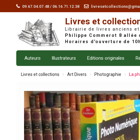
Skip
09.67.04.07.48 / 06.16.71.12.38
livresetcollections@gma
to
Livres et collectio
content
Librairie de livres anciens et
Auteurs
Illustrateurs
Editions originales
Re
Livres et collections
Art Divers
Photographie
La ph