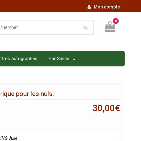
Mon compte
0
ttres autographes
Par Siècle
ique pour les nuls.
30,00
€
ING Julie