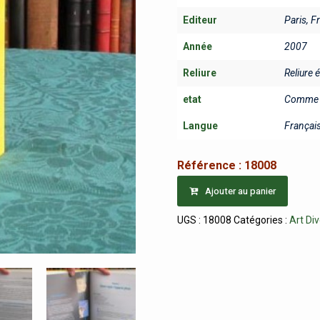
Editeur
Paris, F
Année
2007
Reliure
Reliure 
etat
Comme 
Langue
Françai
Référence :
18008
Ajouter au panier
UGS :
18008
Catégories :
Art Di