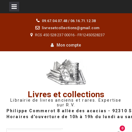
Skip
09.67.04.07.48 / 06.16.71.12.38
to
livresetcollections@gmail.com
content
RCS 450 528 237 00016 - FR12450528237
Mon compte
Livres et collections
Librairie de livres anciens et rares. Expertise
sur R.V.
0