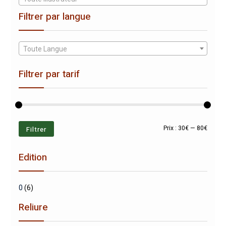
Filtrer par langue
Toute Langue
Filtrer par tarif
Prix
Prix
Filtrer
Prix :
30€
—
80€
min
max
Edition
0
(6)
Reliure