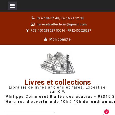
Skip
09.67.04.07.48 / 06.16.71.12.38
to
livresetcollections@gmail.com
content
RCS 450 528 237 00016 - FR12450528237
Mon compte
Livres et collections
Librairie de livres anciens et rares. Expertise
sur R.V.
0