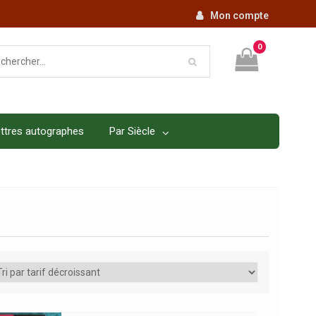
Mon compte
0
ttres autographes
Par Siècle