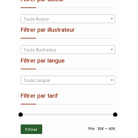
Toute Auteur
Filtrer par illustrateur
Toute Illustrateur
Filtrer par langue
Toute Langue
Filtrer par tarif
Prix
Prix
Filtrer
Prix :
30€
—
60€
min
max