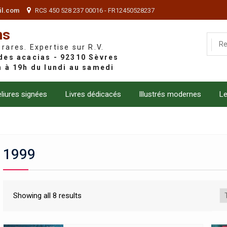
il.com
RCS 450 528 237 00016 - FR12450528237
ns
 rares. Expertise sur R.V.
liures signées
Livres dédicacés
Illustrés modernes
Le
1999
Showing all 8 results