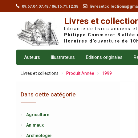
Skip
09.67.04.07.48 / 06.16.71.12.38
livresetcollections@gma
to
Livres et collectio
content
Librairie de livres anciens et
Auteurs
Illustrateurs
Editions originales
Re
Livres et collections
Produit Année
1999
Dans cette catégorie
Agriculture
Animaux
Archéologie