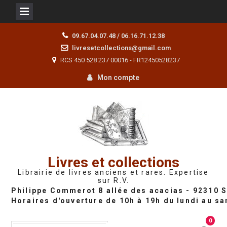
Skip
09.67.04.07.48 / 06.16.71.12.38
to
livresetcollections@gmail.com
content
RCS 450 528 237 00016 - FR12450528237
Mon compte
Livres et collections
Librairie de livres anciens et rares. Expertise
sur R.V.
0