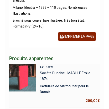
Brescia.
Milano, Electra – 1999 – 110 pages. Nombreuses
illustrations.
Broché sous couverture illustrée. Très bon état.
Format in-8°(24×16).
IMPRIMER LA PAGE
Produits apparentés
Réf : 16871
Société Dunoise - MABILLE Émile
1874
Cartulaire de Marmoutier pour le
Dunois.
200,00
€