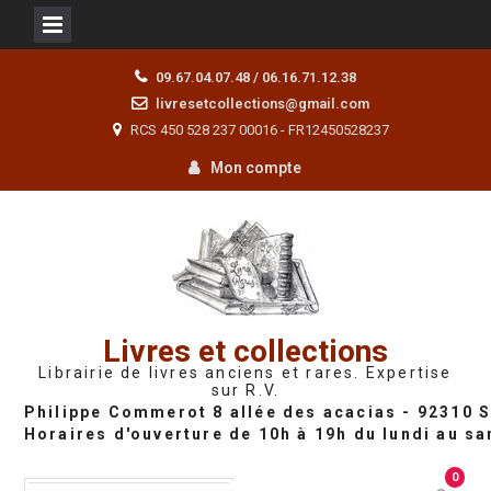
Skip
09.67.04.07.48 / 06.16.71.12.38
to
livresetcollections@gmail.com
content
RCS 450 528 237 00016 - FR12450528237
Mon compte
Livres et collections
Librairie de livres anciens et rares. Expertise
sur R.V.
0