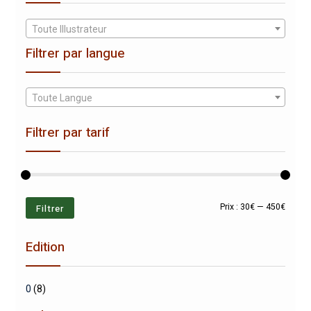
Toute Illustrateur
Filtrer par langue
Toute Langue
Filtrer par tarif
Prix
Prix
Filtrer
Prix :
30€
—
450€
min
max
Edition
0
(8)