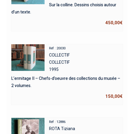
Sur la colline. Dessins choisis autour
d’un texte.
450,00
€
Réf : 20030
COLLECTIF
COLLECTIF
1995
L’ermitage II – Chefs-d’oeuvre des collections du musée –
2 volumes.
150,00
€
Réf : 12886
ROTA Tiziana