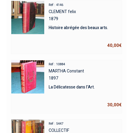
Réf : 4146
CLEMENT felix
1879
Histoire abrégée des beaux arts.
40,00
€
Réf : 10884
MARTHA Constant
1897
La Délicatesse dans l’Art.
30,00
€
Réf : 5447
COLLECTIF