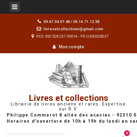
Skip
09.67.04.07.48 / 06.16.71.12.38
to
livresetcollections@gmail.com
content
RCS 450 528 237 00016 - FR12450528237
Mon compte
Livres et collections
Librairie de livres anciens et rares. Expertise
sur R.V.
0