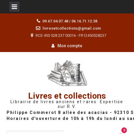
Skip
09.67.04.07.48 / 06.16.71.12.38
to
livresetcollections@gmail.com
content
RCS 450 528 237 00016 - FR12450528237
Mon compte
Livres et collections
Librairie de livres anciens et rares. Expertise
sur R.V.
0