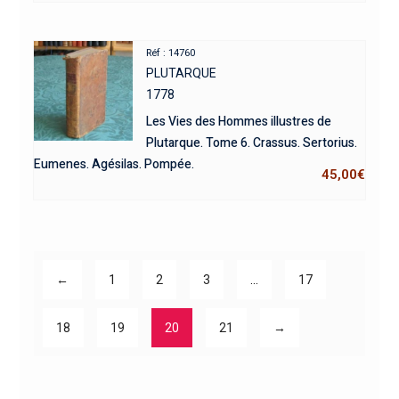
Réf : 14760
PLUTARQUE
1778
Les Vies des Hommes illustres de
Plutarque. Tome 6. Crassus. Sertorius.
Eumenes. Agésilas. Pompée.
45,00
€
←
1
2
3
…
17
18
19
20
21
→