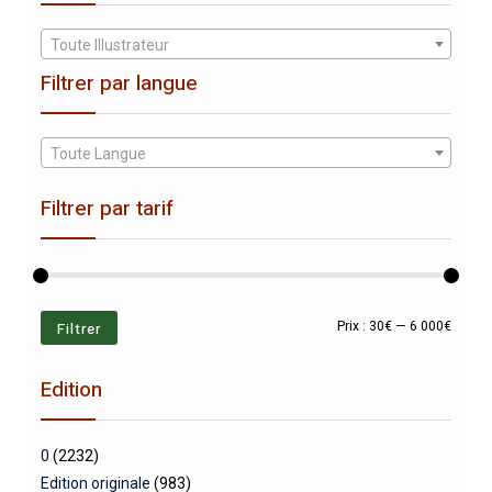
Toute Illustrateur
Filtrer par langue
Toute Langue
Filtrer par tarif
Prix
Prix
Filtrer
Prix :
30€
—
6 000€
min
max
Edition
0
(2232)
Edition originale
(983)