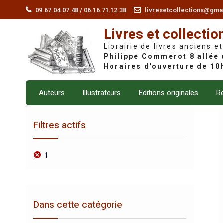
Skip
09.67.04.07.48 / 06.16.71.12.38
livresetcollections@gma
to
Livres et collectio
content
Librairie de livres anciens et
Auteurs
Illustrateurs
Editions originales
Re
Filtres actifs
1
Dans cette catégorie