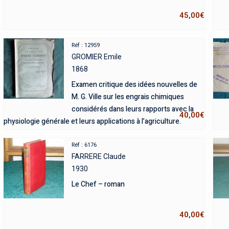
45,00
€
Réf : 12959
GROMIER Emile
1868
Examen critique des idées nouvelles de
M. G. Ville sur les engrais chimiques
considérés dans leurs rapports avec la
40,00
€
physiologie générale et leurs applications à l’agriculture.
Réf : 6176
FARRERE Claude
1930
Le Chef – roman
40,00
€