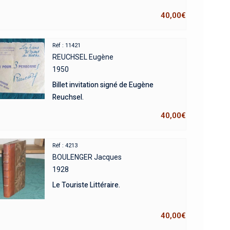
40,00
€
Réf : 11421
REUCHSEL Eugène
1950
Billet invitation signé de Eugène
Reuchsel.
40,00
€
Réf : 4213
BOULENGER Jacques
1928
Le Touriste Littéraire.
40,00
€