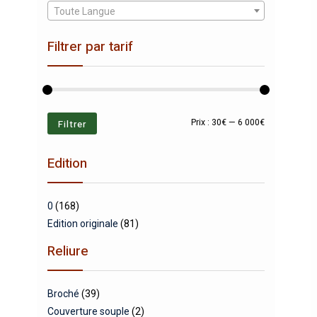
Toute Langue
Filtrer par tarif
Prix
Prix
Filtrer
Prix :
30€
—
6 000€
min
max
Edition
0
(168)
Edition originale
(81)
Reliure
Broché
(39)
Couverture souple
(2)