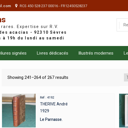
il.com
RCS 450 528 237 00016 - FR12450528237
ns
 rares. Expertise sur R.V.
liures signées
Livres dédicacés
Illustrés modernes
Le
Showing 241–264 of 267 results
Réf : 4192
THERIVE André
1929
Le Parnasse.