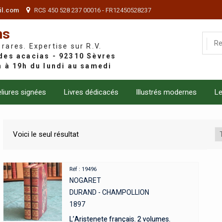
il.com
RCS 450 528 237 00016 - FR12450528237
ns
 rares. Expertise sur R.V.
liures signées
Livres dédicacés
Illustrés modernes
Le
Voici le seul résultat
Réf : 19496
NOGARET
DURAND - CHAMPOLLION
1897
L’Aristenete français. 2 volumes.