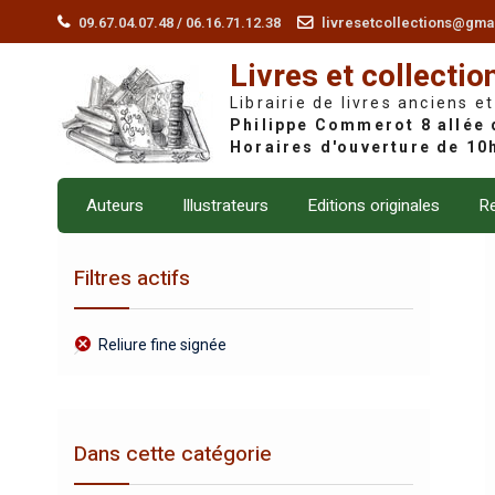
Skip
09.67.04.07.48 / 06.16.71.12.38
livresetcollections@gma
to
Livres et collectio
content
Librairie de livres anciens et
Auteurs
Illustrateurs
Editions originales
Re
Filtres actifs
Reliure fine signée
Dans cette catégorie