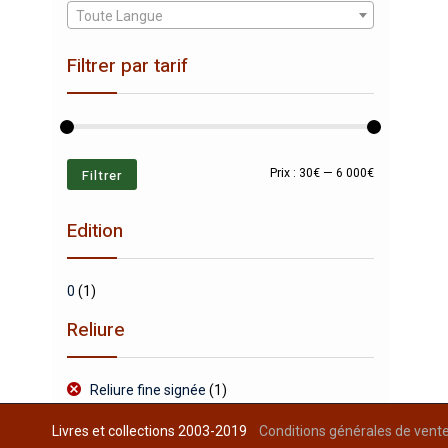
Toute Langue
Filtrer par tarif
Prix
Prix
Filtrer
Prix :
30€
—
6 000€
min
max
Edition
0
(1)
Reliure
Reliure fine signée
(1)
Livres et collections 2003-2019
Conditions générales de vent