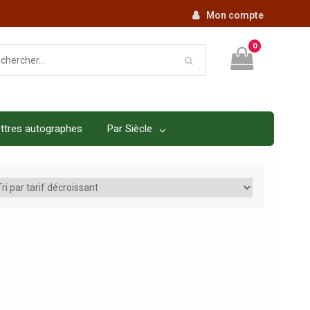
Mon compte
0
ttres autographes
Par Siècle