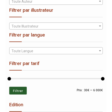
Toute Auteur
Filtrer par illustrateur
Toute Illustrateur
Filtrer par langue
Toute Langue
Filtrer par tarif
Prix
Prix
Filtrer
Prix :
30€
—
6 000€
min
max
Edition