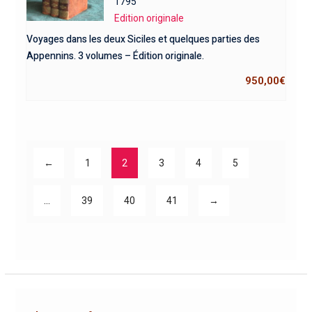
1795
Edition originale
Voyages dans les deux Siciles et quelques parties des
Appennins. 3 volumes – Édition originale.
950,00
€
←
1
2
3
4
5
…
39
40
41
→