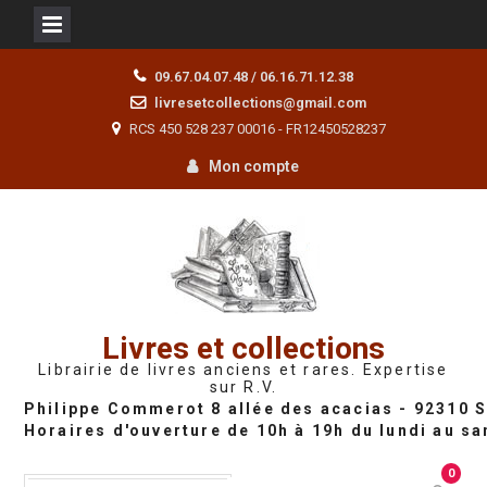
Skip
09.67.04.07.48 / 06.16.71.12.38
to
livresetcollections@gmail.com
content
RCS 450 528 237 00016 - FR12450528237
Mon compte
Livres et collections
Librairie de livres anciens et rares. Expertise
sur R.V.
0