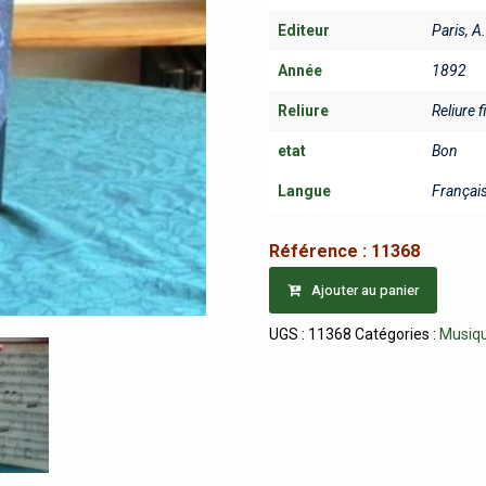
Editeur
Paris, A
Année
1892
Reliure
Reliure f
etat
Bon
Langue
Françai
Référence :
11368
Ajouter au panier
UGS :
11368
Catégories :
Musiq