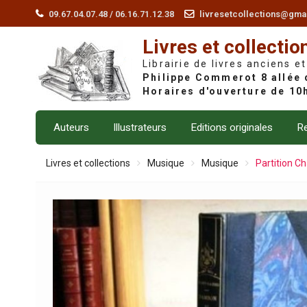
Skip
09.67.04.07.48 / 06.16.71.12.38
livresetcollections@gma
to
Livres et collectio
content
Librairie de livres anciens et
Auteurs
Illustrateurs
Editions originales
Re
Livres et collections
Musique
Musique
Partition Ch