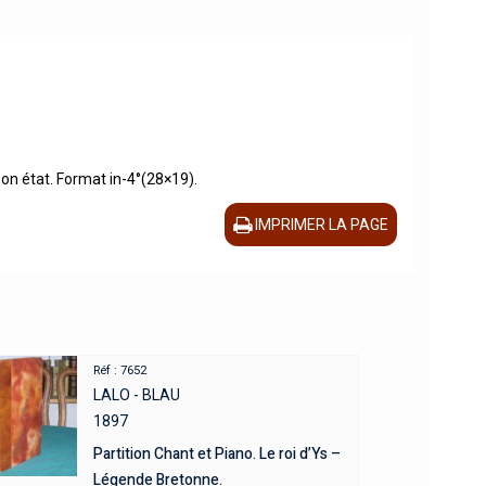
Bon état. Format in-4°(28×19).
IMPRIMER LA PAGE
Réf : 7652
LALO - BLAU
1897
Partition Chant et Piano. Le roi d’Ys –
Légende Bretonne.