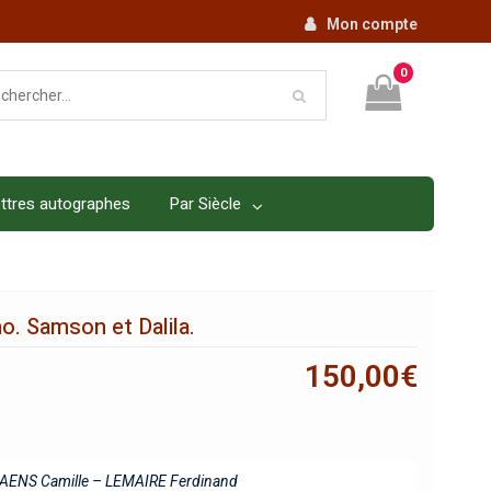
Mon compte
0
ttres autographes
Par Siècle
no. Samson et Dalila.
150,00
€
AENS Camille – LEMAIRE Ferdinand