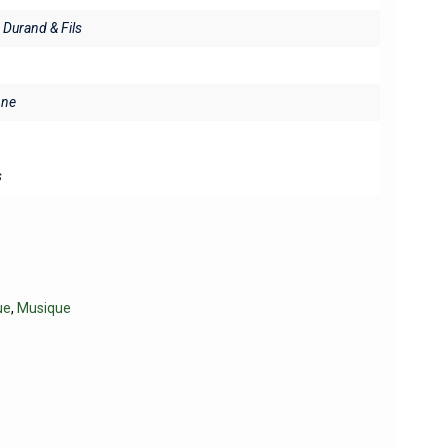
. Durand & Fils
ine
s
ue
,
Musique