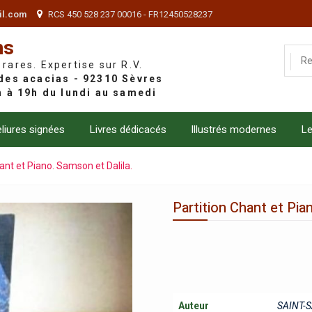
il.com
RCS 450 528 237 00016 - FR12450528237
ns
 rares. Expertise sur R.V.
liures signées
Livres dédicacés
Illustrés modernes
Le
ant et Piano. Samson et Dalila.
Partition Chant et Pia
Auteur
SAINT-S