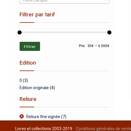
Toute Langue
Filtrer par tarif
Prix
Prix
Filtrer
Prix :
30€
—
6 000€
min
max
Edition
0
(3)
Edition originale
(4)
Reliure
Reliure fine signée
(7)
Livres et collections 2003-2019
Conditions générales de vent