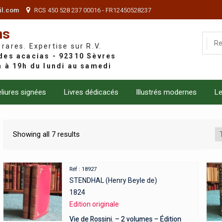
il.com
RCS 450 528 237 00016 - FR12450528237
ns
 rares. Expertise sur R.V.
liures signées
Livres dédicacés
Illustrés modernes
Le
Showing all 7 results
Réf : 18927
STENDHAL (Henry Beyle de)
1824
Edition originale
Vie de Rossini. – 2 volumes – Édition