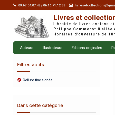
Skip
09.67.04.07.48 / 06.16.71.12.38
livresetcollections@gma
to
Livres et collectio
content
Librairie de livres anciens et
Auteurs
Illustrateurs
Editions originales
Re
Filtres actifs
Reliure fine signée
Dans cette catégorie