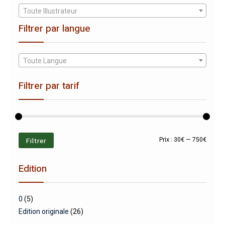
Toute Illustrateur
Filtrer par langue
Toute Langue
Filtrer par tarif
Prix
Prix
Filtrer
Prix :
30€
—
750€
min
max
Edition
0
(5)
Edition originale
(26)