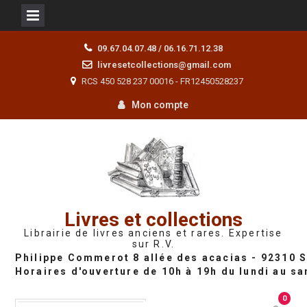
Skip
09.67.04.07.48 / 06.16.71.12.38
to
livresetcollections@gmail.com
content
RCS 450 528 237 00016 - FR12450528237
Mon compte
Livres et collections
Librairie de livres anciens et rares. Expertise
sur R.V.
0