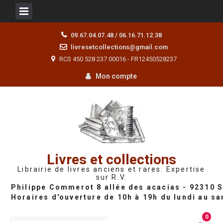
Skip
09.67.04.07.48 / 06.16.71.12.38
to
livresetcollections@gmail.com
content
RCS 450 528 237 00016 - FR12450528237
Mon compte
Livres et collections
Librairie de livres anciens et rares. Expertise
sur R.V.
0